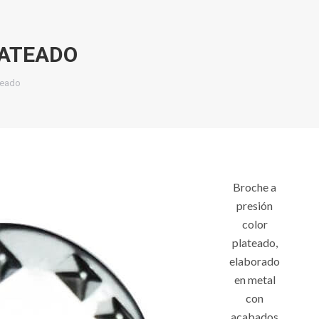
LATEADO
teado
Broche a
presión
color
plateado,
elaborado
en metal
con
acabados