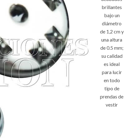
brillantes
bajo un
diámetro
de 1,2 cm y
una altura
de 0.5 mm;
su calidad
es ideal
para lucir
en todo
tipo de
prendas de
vestir